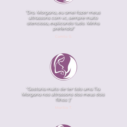
“Dra. Morgana, eu amei fazer meus 
ultrassons com vc, sempre muito 
atenciosa, explicando tudo. Minha 
preferida!"
Camila G.
"Gostaria muito de ter tido uma Tia 
Morgana nos ultrassons dos meus dois 
filhos :)"
Marília T.