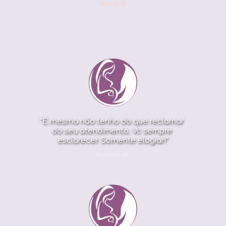
Sandy D.
"E mesma não tenho do que reclamar 
do seu atendimento. Vc sempre 
esclarecer. Somente elogiar!"
Poliana M.