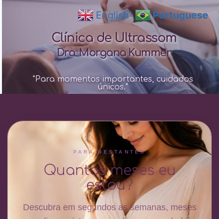
English
Portuguese
Clínica de Ultrassom
Dra. Morgana Kummer
"
Para momentos importantes, cuidados 
únicos
." 
PARA GESTANTES
Quantos meses eu
estou?
Descubra em segundos as semanas, meses