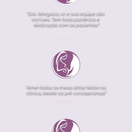
“Dra. Morgana, vc e sua equipe são 
incríveis. Tem toda paciência e 
dedicação com as pacientes”
Viviane C.
“Amei todos os meus ultras feitos na 
clínica, desde os pré concepcionais”
Ludimila O.