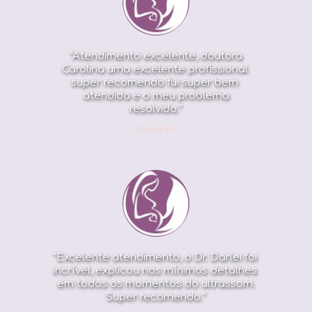
"Atendimento excelente, doutora
Carolina uma excelente profissional 
super recomendo fui super bem 
atendida e o meu problema
resolvido."
Denia B.
"Excelente atendimento, o Dr. Darlei foi 
incrível, explicou nos mínimos detalhes 
em todos os momentos do ultrassom.
Super recomendo."