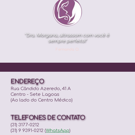
"Dra. Morgana, ultrassom com você é 
sempre perfeito!"
Fernanda O.
ENDEREÇO
Rua Cândido Azeredo, 41 A
Centro - Sete Lagoas
(Ao lado do Centro Médico)
TELEFONES DE CONTATO
(31) 3177-0212
(31) 9 9391-0212 (
WhatsApp
)